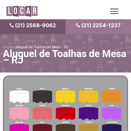
Ir
Men
para
o
conteúdo
(21) 2568-9062
(21) 2254-1237
prin
Home
»
Aluguel de Toalhas de Mesa – RJ
Aluguel de Toalhas de Mesa
– RJ